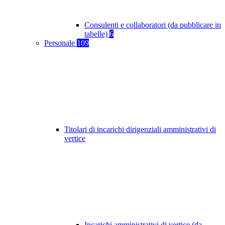
Consulenti e collaboratori (da pubblicare in
tabelle)
6
Personale
109
Titolari di incarichi dirigenziali amministrativi di
vertice
Incarichi amministrativi di vertice (da