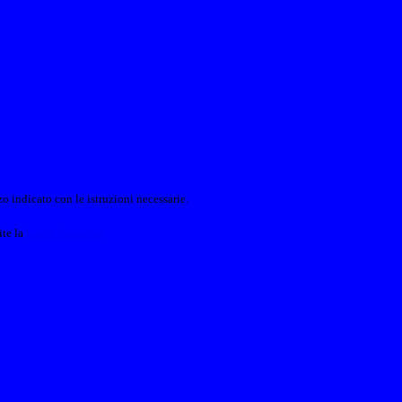
o indicato con le istruzioni necessarie.
ite la
Login Spaggiari