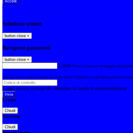
-
Entra con SPID
Entra con CIE
Seleziona utente
button close
×
Recupero password
button close
×
E-mail
Verrà inviato un messaggio all'indirizz
Non hai una e-mail associata al nome utente? Effettua il reset della password tram
E-mail inviata, si prega di controllare la casella di posta elettronica!
Errore
Chiudi
Successo
Chiudi
Informazione