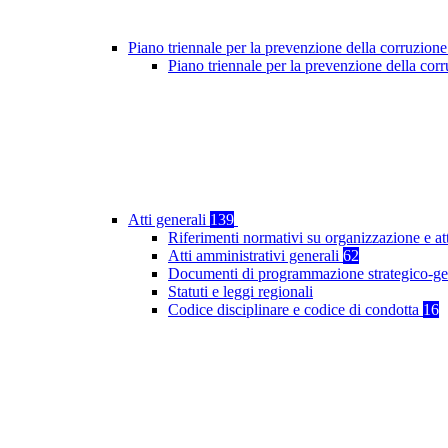
Piano triennale per la prevenzione della corruzione
Piano triennale per la prevenzione della co
Atti generali
139
Riferimenti normativi su organizzazione e at
Atti amministrativi generali
62
Documenti di programmazione strategico-ge
Statuti e leggi regionali
Codice disciplinare e codice di condotta
16