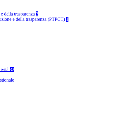
 e della trasparenza
3
rruzione e della trasparenza (PTPCT)
1
tività
32
stionale