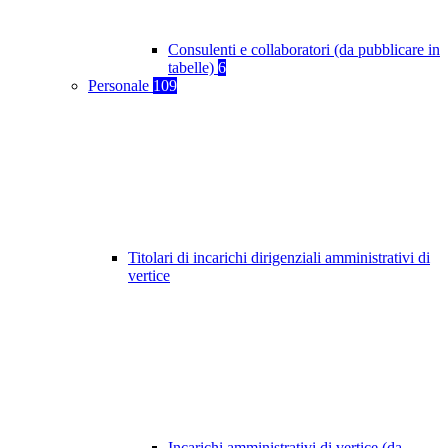
Consulenti e collaboratori (da pubblicare in
tabelle)
6
Personale
109
Titolari di incarichi dirigenziali amministrativi di
vertice
Incarichi amministrativi di vertice (da