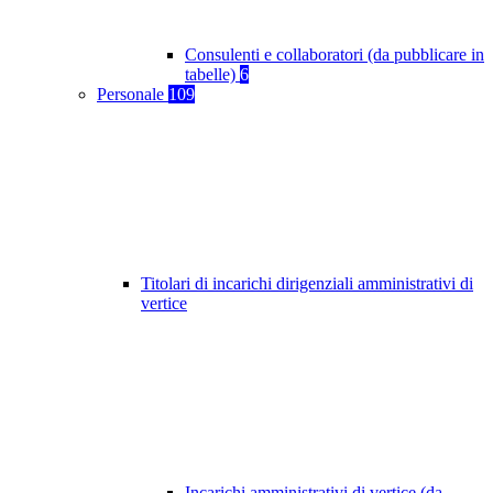
Consulenti e collaboratori (da pubblicare in
tabelle)
6
Personale
109
Titolari di incarichi dirigenziali amministrativi di
vertice
Incarichi amministrativi di vertice (da