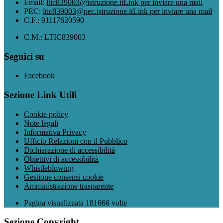
Email:
ltic839003@istruzione.it
Link per inviare una mail
PEC:
ltic839003@pec.istruzione.it
Link per inviare una mail
C.F.: 91117620590
C.M.: LTIC839003
Seguici su
Facebook
Sezione Link Utili
Cookie policy
Note legali
Informativa Privacy
Ufficio Relazioni con il Pubblico
Dichiarazione di accessibilità
Obiettivi di accessibilità
Whistleblowing
Gestione consensi cookie
Amministrazione trasparente
Pagina visualizzata
181666
volte
Sezione Copyright