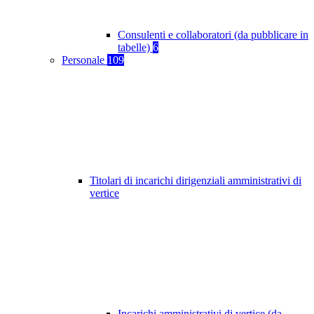
Consulenti e collaboratori (da pubblicare in
tabelle)
6
Personale
109
Titolari di incarichi dirigenziali amministrativi di
vertice
Incarichi amministrativi di vertice (da