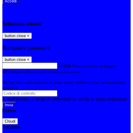
-
Entra con SPID
Entra con CIE
Seleziona utente
button close
×
Recupero password
button close
×
E-mail
Verrà inviato un messaggio
all'indirizzo indicato con le istruzioni necessarie.
Non hai una e-mail associata al nome utente? Effettua il reset della password
tramite la
Login Spaggiari
E-mail inviata, si prega di controllare la casella di posta elettronica!
Errore
Chiudi
Successo