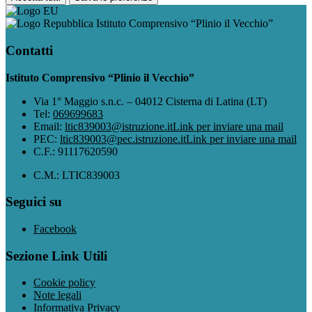
Istituto Comprensivo “Plinio il Vecchio”
Contatti
Istituto Comprensivo “Plinio il Vecchio”
Via 1° Maggio s.n.c. – 04012 Cisterna di Latina (LT)
Tel:
069699683
Email:
ltic839003@istruzione.it
Link per inviare una mail
PEC:
ltic839003@pec.istruzione.it
Link per inviare una mail
C.F.: 91117620590
C.M.: LTIC839003
Seguici su
Facebook
Sezione Link Utili
Cookie policy
Note legali
Informativa Privacy