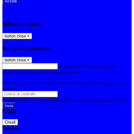
-
Entra con SPID
Entra con CIE
Seleziona utente
button close
×
Recupero password
button close
×
E-mail
Verrà inviato un messaggio
all'indirizzo indicato con le istruzioni necessarie.
Non hai una e-mail associata al nome utente? Effettua il reset della password
tramite la
Login Spaggiari
E-mail inviata, si prega di controllare la casella di posta elettronica!
Errore
Chiudi
Successo