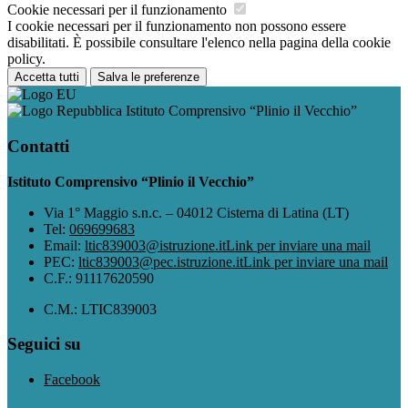
Cookie necessari per il funzionamento
I cookie necessari per il funzionamento non possono essere
disabilitati. È possibile consultare l'elenco nella pagina della cookie
policy.
Accetta tutti
Salva le preferenze
Istituto Comprensivo “Plinio il Vecchio”
Contatti
Istituto Comprensivo “Plinio il Vecchio”
Via 1° Maggio s.n.c. – 04012 Cisterna di Latina (LT)
Tel:
069699683
Email:
ltic839003@istruzione.it
Link per inviare una mail
PEC:
ltic839003@pec.istruzione.it
Link per inviare una mail
C.F.: 91117620590
C.M.: LTIC839003
Seguici su
Facebook