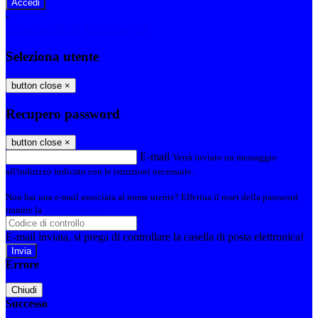
-
Entra con SPID
Entra con CIE
Seleziona utente
button close
×
Recupero password
button close
×
E-mail
Verrà inviato un messaggio
all'indirizzo indicato con le istruzioni necessarie.
Non hai una e-mail associata al nome utente? Effettua il reset della password
tramite la
Login Spaggiari
E-mail inviata, si prega di controllare la casella di posta elettronica!
Errore
Chiudi
Successo