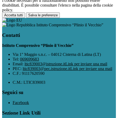
I cookie necessari per il funzionamento non possono essere
disabilitati. È possibile consultare l'elenco nella pagina della cookie
policy.
Accetta tutti
Salva le preferenze
Istituto Comprensivo “Plinio il Vecchio”
Contatti
Istituto Comprensivo “Plinio il Vecchio”
Via 1° Maggio s.n.c. – 04012 Cisterna di Latina (LT)
Tel:
069699683
Email:
ltic839003@istruzione.it
Link per inviare una mail
PEC:
ltic839003@pec.istruzione.it
Link per inviare una mail
C.F.: 91117620590
C.M.: LTIC839003
Seguici su
Facebook
Sezione Link Utili