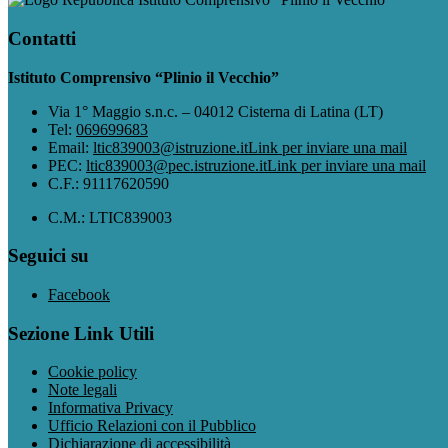
Contatti
Istituto Comprensivo “Plinio il Vecchio”
Via 1° Maggio s.n.c. – 04012 Cisterna di Latina (LT)
Tel:
069699683
Email:
ltic839003@istruzione.it
Link per inviare una mail
PEC:
ltic839003@pec.istruzione.it
Link per inviare una mail
C.F.: 91117620590
C.M.: LTIC839003
Seguici su
Facebook
Sezione Link Utili
Cookie policy
Note legali
Informativa Privacy
Ufficio Relazioni con il Pubblico
Dichiarazione di accessibilità