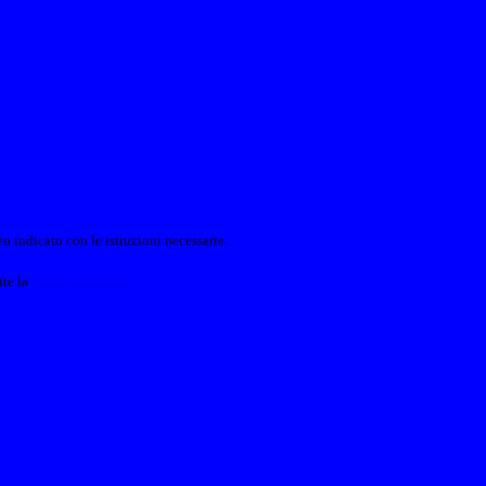
o indicato con le istruzioni necessarie.
ite la
Login Spaggiari