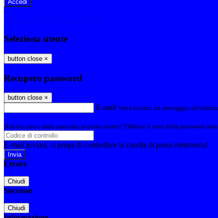
-
Entra con SPID
Entra con CIE
Seleziona utente
button close
×
Recupero password
button close
×
E-mail
Verrà inviato un messaggio all'indirizz
Non hai una e-mail associata al nome utente? Effettua il reset della password tram
E-mail inviata, si prega di controllare la casella di posta elettronica!
Errore
Chiudi
Successo
Chiudi
Informazione