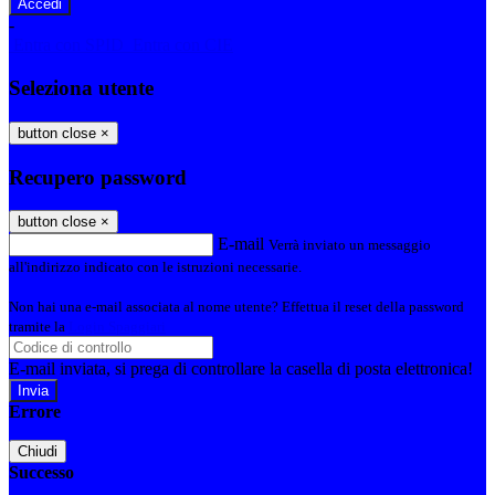
-
Entra con SPID
Entra con CIE
Seleziona utente
button close
×
Recupero password
button close
×
E-mail
Verrà inviato un messaggio
all'indirizzo indicato con le istruzioni necessarie.
Non hai una e-mail associata al nome utente? Effettua il reset della password
tramite la
Login Spaggiari
E-mail inviata, si prega di controllare la casella di posta elettronica!
Errore
Chiudi
Successo