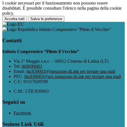
I cookie necessari per il funzionamento non possono essere
disabilitati. È possibile consultare l'elenco nella pagina della cookie
policy.
Accetta tutti
Salva le preferenze
Istituto Comprensivo “Plinio il Vecchio”
Contatti
Istituto Comprensivo “Plinio il Vecchio”
Via 1° Maggio s.n.c. – 04012 Cisterna di Latina (LT)
Tel:
069699683
Email:
ltic839003@istruzione.it
Link per inviare una mail
PEC:
ltic839003@pec.istruzione.it
Link per inviare una mail
C.F.: 91117620590
C.M.: LTIC839003
Seguici su
Facebook
Sezione Link Utili