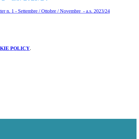
ter n. 1 - Settembre / Ottobre / Novembre - a.s. 2023/24
KIE POLICY
.