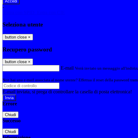
-
Entra con SPID
Entra con CIE
Seleziona utente
button close
×
Recupero password
button close
×
E-mail
Verrà inviato un messaggio all'indirizz
Non hai una e-mail associata al nome utente? Effettua il reset della password tram
E-mail inviata, si prega di controllare la casella di posta elettronica!
Errore
Chiudi
Successo
Chiudi
Informazione