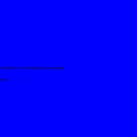
o indicato con le istruzioni necessarie.
ite la
Login Spaggiari