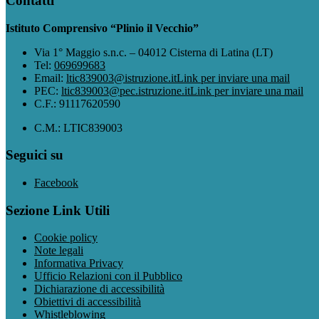
Contatti
Istituto Comprensivo “Plinio il Vecchio”
Via 1° Maggio s.n.c. – 04012 Cisterna di Latina (LT)
Tel:
069699683
Email:
ltic839003@istruzione.it
Link per inviare una mail
PEC:
ltic839003@pec.istruzione.it
Link per inviare una mail
C.F.: 91117620590
C.M.: LTIC839003
Seguici su
Facebook
Sezione Link Utili
Cookie policy
Note legali
Informativa Privacy
Ufficio Relazioni con il Pubblico
Dichiarazione di accessibilità
Obiettivi di accessibilità
Whistleblowing