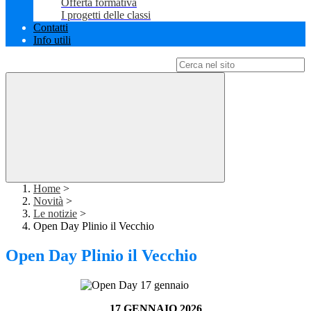
Offerta formativa
I progetti delle classi
Contatti
Info utili
Campo di ricerca per le pagine del sito
Home
>
Novità
>
Le notizie
>
Open Day Plinio il Vecchio
Open Day Plinio il Vecchio
17 GENNAIO 2026