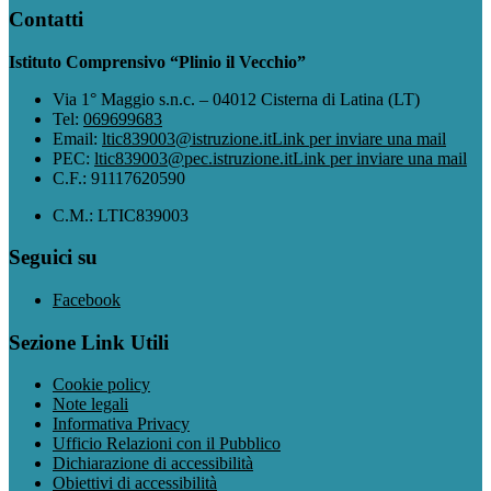
Contatti
Istituto Comprensivo “Plinio il Vecchio”
Via 1° Maggio s.n.c. – 04012 Cisterna di Latina (LT)
Tel:
069699683
Email:
ltic839003@istruzione.it
Link per inviare una mail
PEC:
ltic839003@pec.istruzione.it
Link per inviare una mail
C.F.: 91117620590
C.M.: LTIC839003
Seguici su
Facebook
Sezione Link Utili
Cookie policy
Note legali
Informativa Privacy
Ufficio Relazioni con il Pubblico
Dichiarazione di accessibilità
Obiettivi di accessibilità