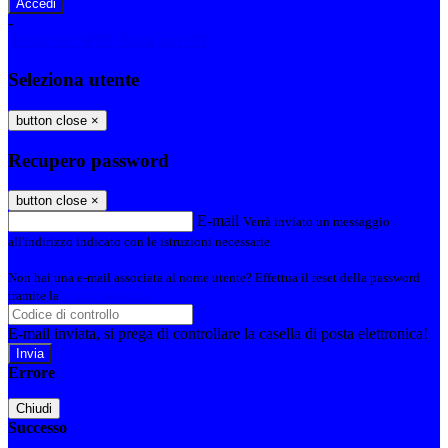
-
Entra con SPID
Entra con CIE
Seleziona utente
button close
×
Recupero password
button close
×
E-mail
Verrà inviato un messaggio
all'indirizzo indicato con le istruzioni necessarie.
Non hai una e-mail associata al nome utente? Effettua il reset della password
tramite la
Login Spaggiari
E-mail inviata, si prega di controllare la casella di posta elettronica!
Errore
Chiudi
Successo