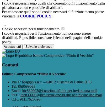
I cookie necessari sono quelli che consentono il funzionamento della
piattaforma e non è possibile disabilitarli.
Per conoscere quali sono i cookie necessari al funzionamento potete
visionare la
COOKIE POLICY
.
Cookie necessari per il funzionamento
I cookie necessari per il funzionamento non possono essere
disabilitati. È possibile consultare l'elenco nella pagina della cookie
policy.
Accetta tutti
Salva le preferenze
Istituto Comprensivo “Plinio il Vecchio”
Contatti
Istituto Comprensivo “Plinio il Vecchio”
Via 1° Maggio s.n.c. – 04012 Cisterna di Latina (LT)
Tel:
069699683
Email:
ltic839003@istruzione.it
Link per inviare una mail
PEC:
ltic839003@pec.istruzione.it
Link per inviare una mail
C.F.: 91117620590