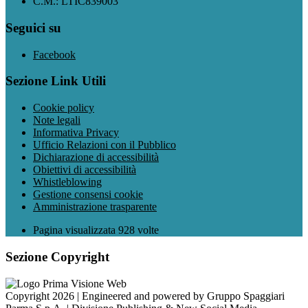
C.M.: LTIC839003
Seguici su
Facebook
Sezione Link Utili
Cookie policy
Note legali
Informativa Privacy
Ufficio Relazioni con il Pubblico
Dichiarazione di accessibilità
Obiettivi di accessibilità
Whistleblowing
Gestione consensi cookie
Amministrazione trasparente
Pagina visualizzata
928
volte
Sezione Copyright
Copyright 2026 | Engineered and powered by Gruppo Spaggiari